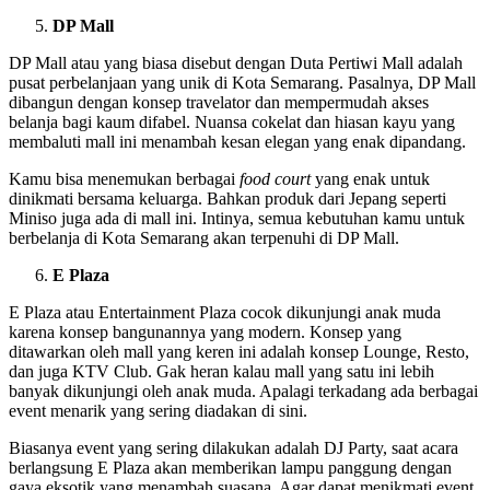
DP Mall
DP Mall atau yang biasa disebut dengan Duta Pertiwi Mall adalah
pusat perbelanjaan yang unik di Kota Semarang. Pasalnya, DP Mall
dibangun dengan konsep travelator dan mempermudah akses
belanja bagi kaum difabel. Nuansa cokelat dan hiasan kayu yang
membaluti mall ini menambah kesan elegan yang enak dipandang.
Kamu bisa menemukan berbagai
food court
yang enak untuk
dinikmati bersama keluarga. Bahkan produk dari Jepang seperti
Miniso juga ada di mall ini. Intinya, semua kebutuhan kamu untuk
berbelanja di Kota Semarang akan terpenuhi di DP Mall.
E Plaza
E Plaza atau Entertainment Plaza cocok dikunjungi anak muda
karena konsep bangunannya yang modern. Konsep yang
ditawarkan oleh mall yang keren ini adalah konsep Lounge, Resto,
dan juga KTV Club. Gak heran kalau mall yang satu ini lebih
banyak dikunjungi oleh anak muda. Apalagi terkadang ada berbagai
event menarik yang sering diadakan di sini.
Biasanya event yang sering dilakukan adalah DJ Party, saat acara
berlangsung E Plaza akan memberikan lampu panggung dengan
gaya eksotik yang menambah suasana. Agar dapat menikmati event,