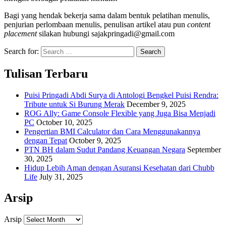
Bagi yang hendak bekerja sama dalam bentuk pelatihan menulis,
penjurian perlombaan menulis, penulisan artikel atau pun
content
placement
silakan hubungi sajakpringadi@gmail.com
Search for:
Tulisan Terbaru
Puisi Pringadi Abdi Surya di Antologi Bengkel Puisi Rendra:
Tribute untuk Si Burung Merak
December 9, 2025
ROG Ally: Game Console Flexible yang Juga Bisa Menjadi
PC
October 10, 2025
Pengertian BMI Calculator dan Cara Menggunakannya
dengan Tepat
October 9, 2025
PTN BH dalam Sudut Pandang Keuangan Negara
September
30, 2025
Hidup Lebih Aman dengan Asuransi Kesehatan dari Chubb
Life
July 31, 2025
Arsip
Arsip