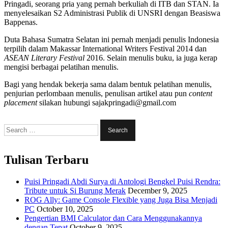
Pringadi, seorang pria yang pernah berkuliah di ITB dan STAN. Ia
menyelesaikan S2 Administrasi Publik di UNSRI dengan Beasiswa
Bappenas.
Duta Bahasa Sumatra Selatan ini pernah menjadi penulis Indonesia
terpilih dalam Makassar International Writers Festival 2014 dan
ASEAN Literary Festival
2016. Selain menulis buku, ia juga kerap
mengisi berbagai pelatihan menulis.
Bagi yang hendak bekerja sama dalam bentuk pelatihan menulis,
penjurian perlombaan menulis, penulisan artikel atau pun
content
placement
silakan hubungi sajakpringadi@gmail.com
Search
for:
Tulisan Terbaru
Puisi Pringadi Abdi Surya di Antologi Bengkel Puisi Rendra:
Tribute untuk Si Burung Merak
December 9, 2025
ROG Ally: Game Console Flexible yang Juga Bisa Menjadi
PC
October 10, 2025
Pengertian BMI Calculator dan Cara Menggunakannya
dengan Tepat
October 9, 2025