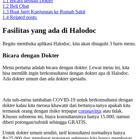
1.1
Bicara dengan Dokter
1.2
Beli Obat
1.3
Buat Janji Kunjungan ke Rumah Sakit
1.4
Related posts:
Fasilitas yang ada di Halodoc
Begitu membuka aplikasi Halodoc, kita akan disuguhi 3 baris menu.
Bicara dengan Dokter
Menu pertama adalah bicara dengan dokter. Lewat menu ini, kita
bisa memilih ingin berkonsultansi dengan dokter apa di Halodoc.
Ada dokter umum dan ada dokter spesialis.
Ada sub-menu tambahan COVID-19 untuk berkonsultansi dengan
dokter kalau kita merasa khawatir dan bertanya-tanya apakah kita
termasuk orang dengan risiko terpapar
coronavirus
atau tidak.
Khusus submenu ini, biaya konsultansinya hanya 15.000, namun
diberi potongan/subsidi sehingga GRATIS.
Untuk dokter umum sendiri, tarif konsultansi normalnya hanya
Rp25.000 dan mendapat potongan sehingga kita hanya membayar