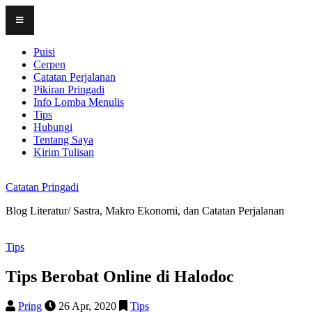
Skip
to
content
Puisi
Cerpen
Catatan Perjalanan
Pikiran Pringadi
Info Lomba Menulis
Tips
Hubungi
Tentang Saya
Kirim Tulisan
Catatan Pringadi
Blog Literatur/ Sastra, Makro Ekonomi, dan Catatan Perjalanan
Tips
Tips Berobat Online di Halodoc
Pring
26 Apr, 2020
Tips