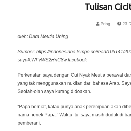
Tulisan Cici
Pring
23 D
oleh: Dara Meutia Uning
Sumber: https://indonesiana.tempo.co/read/105141/20
saya#.WFvWS2HnC8w.facebook
Perkenalan saya dengan Cut Nyak Meutia berawal dar
yang tak menggunakan nukilan dari bahasa Arab. Say
Seolah-olah saya kurang didoakan.
“Papa berniat, kalau punya anak perempuan akan diber
nama nenek Papa.” Waktu itu, saya masih duduk di b
pemberani.