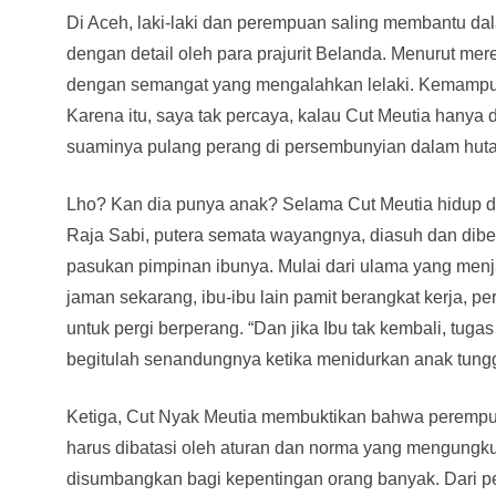
Di Aceh, laki-laki dan perempuan saling membantu da
dengan detail oleh para prajurit Belanda. Menurut m
dengan semangat yang mengalahkan lelaki. Kemampu
Karena itu, saya tak percaya, kalau Cut Meutia hany
suaminya pulang perang di persembunyian dalam huta
Lho? Kan dia punya anak? Selama Cut Meutia hidup di
Raja Sabi, putera semata wayangnya, diasuh dan dib
pasukan pimpinan ibunya. Mulai dari ulama yang menjad
jaman sekarang, ibu-ibu lain pamit berangkat kerja, p
untuk pergi berperang. “Dan jika Ibu tak kembali, tug
begitulah senandungnya ketika menidurkan anak tungg
Ketiga, Cut Nyak Meutia membuktikan bahwa perempu
harus dibatasi oleh aturan dan norma yang mengungku
disumbangkan bagi kepentingan orang banyak. Dari 