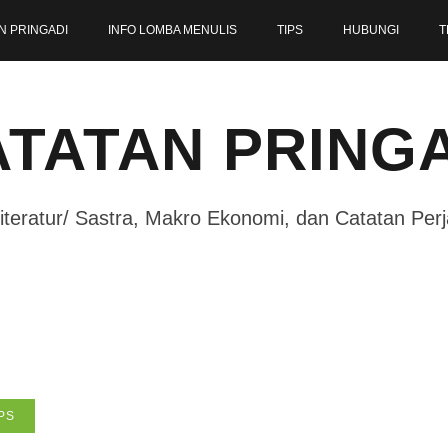
N PRINGADI
INFO LOMBA MENULIS
TIPS
HUBUNGI
T
TATAN PRING
iteratur/ Sastra, Makro Ekonomi, dan Catatan Per
PS