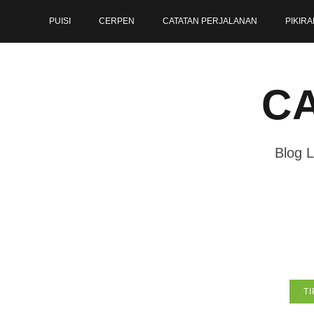
Skip
PUISI
CERPEN
CATATAN PERJALANAN
PIKIRA
to
content
CA
Blog L
TI