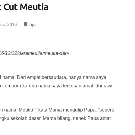
t Cut Meutia
ec, 2016
Tips
16/12/22/darameutia/meutia-dan-
i nama. Dari empat bersaudara, hanya nama saya
a cemburu karena nama saya terkesan amat ‘duniawi’.
i nama ‘Meutia’,” kata Mama mengutip Papa, “seperti
angku sekolah dasar. Mama bilang, nenek Papa amat