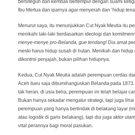
bersiteguh dan kembali bertempur dengan suami ket
Ibu Mertua dan iparnya agar menyerah dan ‘hidup tena
Menurut saya, itu menunjukkan Cut Nyak Meutia itu p
menikahi laki-laki berdasarkan ideologi dan komitmenn
menye-menye pro-Belanda, gue tendang!
Dia amat per
meski harus hidup susah di hutan. Menikah dan hidu
dikontrol penjajah, bukan pilihan hidupnya.
Kedua, Cut Nyak Meutia adalah perempuan cerdas dan
Aceh baru saja dibumihanguskan Belanda pada 1873.
tak heran, di usia belia, perempuan ini telah belajar
Bukan hanya sekadar mengatur strategi, tapi juga liha
perempuan yang hanya bertindak di belakang layar (mi
atau logistik di garis belakang), tapi dia juga aktor u
vital perannya bagi moral pasukan.