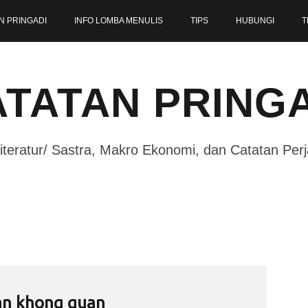
N PRINGADI
INFO LOMBA MENULIS
TIPS
HUBUNGI
T
TATAN PRING
iteratur/ Sastra, Makro Ekonomi, dan Catatan Per
an khong guan