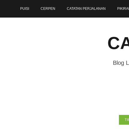
Skip
PUISI
CERPEN
CATATAN PERJALANAN
PIKIRA
to
content
CA
Blog L
TI