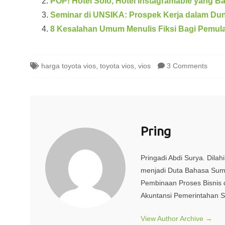
POP! Hotel Solo, Hotel Instagramable yang B
Seminar di UNSIKA: Prospek Kerja dalam Dunia
8 Kesalahan Umum Menulis Fiksi Bagi Pemul
harga toyota vios
,
toyota vios
,
vios
3 Comments
Pring
Pringadi Abdi Surya. Dilah
menjadi Duta Bahasa Suma
Pembinaan Proses Bisnis 
Akuntansi Pemerintahan ST
View Author Archive
→