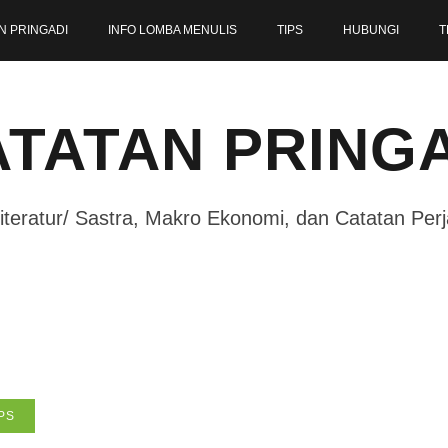
N PRINGADI
INFO LOMBA MENULIS
TIPS
HUBUNGI
T
TATAN PRING
iteratur/ Sastra, Makro Ekonomi, dan Catatan Per
PS