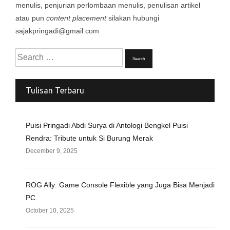
menulis, penjurian perlombaan menulis, penulisan artikel
atau pun
content placement
silakan hubungi
sajakpringadi@gmail.com
Search
for:
Tulisan Terbaru
Puisi Pringadi Abdi Surya di Antologi Bengkel Puisi
Rendra: Tribute untuk Si Burung Merak
December 9, 2025
ROG Ally: Game Console Flexible yang Juga Bisa Menjadi
PC
October 10, 2025