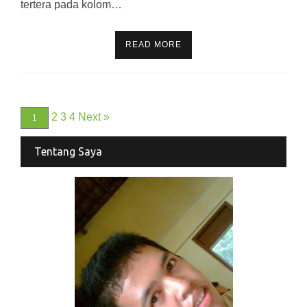
tertera pada kolom…
READ MORE
2
3
4
Next »
1
Tentang Saya