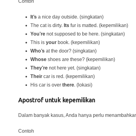
Contoh
It’s
a nice day outside. (singkatan)
The cat is dirty.
Its
fur is matted. (kepemilikan)
You’re
not supposed to be here. (singkatan)
This is
your
book. (kepemilikan)
Who’s
at the door? (singkatan)
Whose
shoes are these? (kepemilikan)
They’re
not here yet. (singkatan)
Their
car is red. (kepemilikan)
His car is over
there
. (lokasi)
Apostrof untuk kepemilikan
Dalam banyak kasus, Anda hanya perlu menambahkan 
Contoh