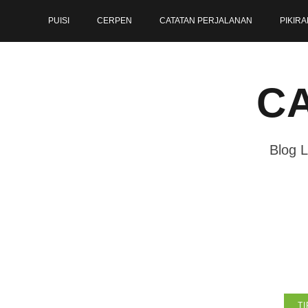
Skip
PUISI
CERPEN
CATATAN PERJALANAN
PIKIRA
to
content
CA
Blog L
TI