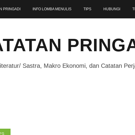
N PRINGADI
INFO LOMBA MENULIS
TIPS
HUBUNGI
T
TATAN PRING
iteratur/ Sastra, Makro Ekonomi, dan Catatan Per
PS