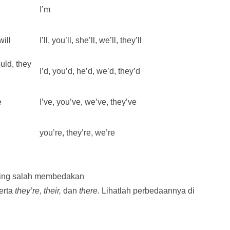
I’m
will
I’ll, you’ll, she’ll, we’ll, they’ll
uld, they
I’d, you’d, he’d, we’d, they’d
e
I’ve, you’ve, we’ve, they’ve
you’re, they’re, we’re
ering salah membedakan
serta
they’re
,
their,
dan
there
. Lihatlah perbedaannya di