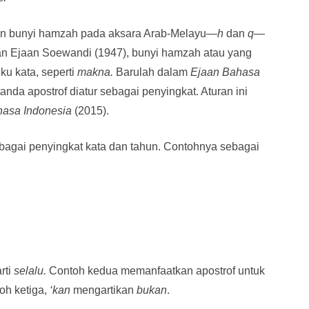
an bunyi hamzah pada aksara Arab-Melayu—
h
dan
q
—
n Ejaan Soewandi (1947), bunyi hamzah atau yang
ku kata, seperti
makna.
Barulah dalam
Ejaan Bahasa
tanda apostrof diatur sebagai penyingkat. Aturan ini
asa Indonesia
(2015).
ebagai penyingkat kata dan tahun. Contohnya sebagai
rti
selalu.
Contoh kedua memanfaatkan apostrof untuk
toh ketiga,
‘kan
mengartikan
bukan
.