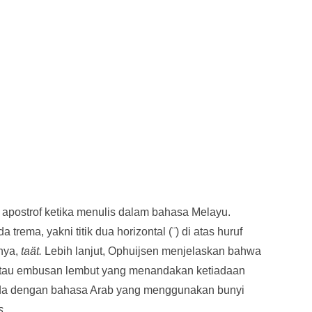
 apostrof ketika menulis dalam bahasa Melayu.
 trema, yakni titik dua horizontal (¨) di atas huruf
lnya,
taät.
Lebih lanjut, Ophuijsen menjelaskan bahwa
tau embusan lembut yang menandakan ketiadaan
erbeda dengan bahasa Arab yang menggunakan bunyi
s.