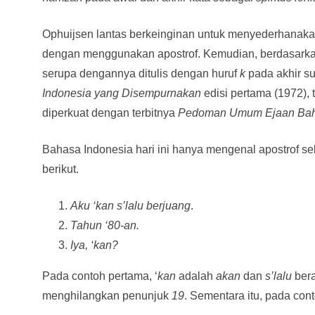
Ophuijsen lantas berkeinginan untuk menyederhanak
dengan menggunakan apostrof. Kemudian, berdasarka
serupa dengannya ditulis dengan huruf
k
pada akhir su
Indonesia yang Disempurnakan
edisi pertama (1972), 
diperkuat dengan terbitnya
Pedoman Umum Ejaan Bah
Bahasa Indonesia hari ini hanya mengenal apostrof s
berikut.
Aku ‘kan s’lalu berjuang
.
Tahun ‘80-an.
Iya, ‘kan?
Pada contoh pertama, ‘
kan
adalah
akan
dan
s’lalu
bera
menghilangkan penunjuk
19
. Sementara itu, pada con