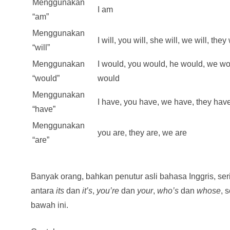
Menggunakan
I am
“am”
Menggunakan
I will, you will, she will, we will, they 
“will”
Menggunakan
I would, you would, he would, we wo
“would”
would
Menggunakan
I have, you have, we have, they hav
“have”
Menggunakan
you are, they are, we are
“are”
Banyak orang, bahkan penutur asli bahasa Inggris, s
antara
its
dan
it’s
,
you’re
dan
your
,
who’s
dan
whose
, 
bawah ini.