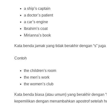
a ship’s captain
a doctor’s patient
a car’s engine
Ibrahim’s coat
Mirianna’s book
Kata benda jamak yang tidak berakhir dengan “s” juga m
Contoh
the children’s room
the men’s work
the women’s club
Kata benda biasa (atau umum) yang berakhir dengan “
kepemilikan dengan menambahkan apostrof setelah hu